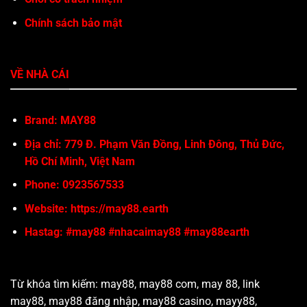
Chính sách bảo mật
VỀ NHÀ CÁI
Brand: MAY88
Địa chỉ: 779 Đ. Phạm Văn Đồng, Linh Đông, Thủ Đức,
Hồ Chí Minh, Việt Nam
Phone: 0923567533
Website:
https://may88.earth
Hastag: #may88 #nhacaimay88 #may88earth
Từ khóa tìm kiếm: may88, may88 com, may 88, link
may88, may88 đăng nhập, may88 casino, mayy88,