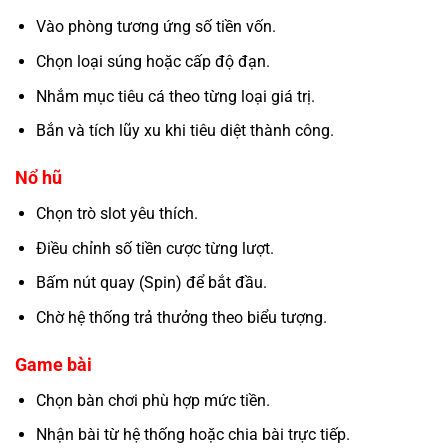
Vào phòng tương ứng số tiền vốn.
Chọn loại súng hoặc cấp độ đạn.
Nhắm mục tiêu cá theo từng loại giá trị.
Bắn và tích lũy xu khi tiêu diệt thành công.
Nổ hũ
Chọn trò slot yêu thích.
Điều chỉnh số tiền cược từng lượt.
Bấm nút quay (Spin) để bắt đầu.
Chờ hệ thống trả thưởng theo biểu tượng.
Game bài
Chọn bàn chơi phù hợp mức tiền.
Nhận bài từ hệ thống hoặc chia bài trực tiếp.