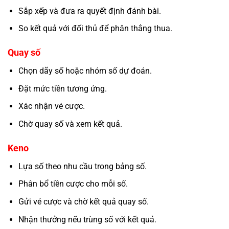
Sắp xếp và đưa ra quyết định đánh bài.
So kết quả với đối thủ để phân thắng thua.
Quay số
Chọn dãy số hoặc nhóm số dự đoán.
Đặt mức tiền tương ứng.
Xác nhận vé cược.
Chờ quay số và xem kết quả.
Keno
Lựa số theo nhu cầu trong bảng số.
Phân bổ tiền cược cho mỗi số.
Gửi vé cược và chờ kết quả quay số.
Nhận thưởng nếu trùng số với kết quả.