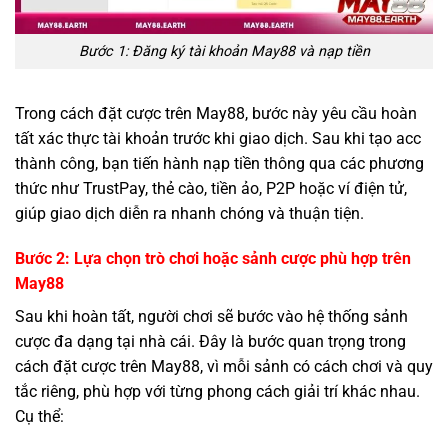
Bước 1: Đăng ký tài khoản May88 và nạp tiền
Trong cách đặt cược trên May88, bước này yêu cầu hoàn
tất xác thực tài khoản trước khi giao dịch. Sau khi tạo acc
thành công, bạn tiến hành nạp tiền thông qua các phương
thức như TrustPay, thẻ cào, tiền ảo, P2P hoặc ví điện tử,
giúp giao dịch diễn ra nhanh chóng và thuận tiện.
Bước 2: Lựa chọn trò chơi hoặc sảnh cược phù hợp trên
May88
Sau khi hoàn tất, người chơi sẽ bước vào hệ thống sảnh
cược đa dạng tại nhà cái. Đây là bước quan trọng trong
cách đặt cược trên May88, vì mỗi sảnh có cách chơi và quy
tắc riêng, phù hợp với từng phong cách giải trí khác nhau.
Cụ thể: