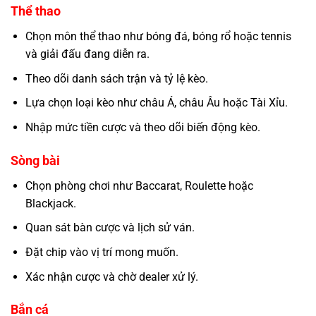
Thể thao
Chọn môn thể thao như bóng đá, bóng rổ hoặc tennis
và giải đấu đang diễn ra.
Theo dõi danh sách trận và tỷ lệ kèo.
Lựa chọn loại kèo như châu Á, châu Âu hoặc Tài Xỉu.
Nhập mức tiền cược và theo dõi biến động kèo.
Sòng bài
Chọn phòng chơi như Baccarat, Roulette hoặc
Blackjack.
Quan sát bàn cược và lịch sử ván.
Đặt chip vào vị trí mong muốn.
Xác nhận cược và chờ dealer xử lý.
Bắn cá