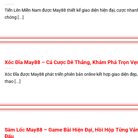
Tiến Lên Miền Nam được May88 thiết kế giao diện hiện đại, cược nhan
chóng [...]
Xóc Đĩa May88 – Cá Cược Dễ Thắng, Khám Phá Trọn Vẹ
Xóc Đĩa được May88 phát triển phiên bản online kết hợp giao diện đẹp,
thao [...]
Sâm Lốc May88 – Game Bài Hiện Đại, Hồi Hộp Từng Vá
Đấu