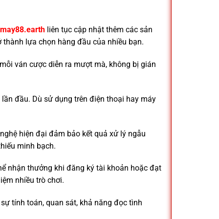
//may88.earth
liên tục cập nhật thêm các sản
ở thành lựa chọn hàng đầu của nhiều bạn.
 mỗi ván cược diễn ra mượt mà, không bị gián
ia lần đầu. Dù sử dụng trên điện thoại hay máy
 nghệ hiện đại đảm bảo kết quả xử lý ngẫu
thiếu minh bạch.
hể nhận thưởng khi đăng ký tài khoản hoặc đạt
iệm nhiều trò chơi.
sự tính toán, quan sát, khả năng đọc tình