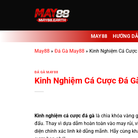
Chuyển
đến
nội
dung
MAY88
HƯỚNG D
May88
»
Đá Gà May88
»
Kinh Nghiệm Cá Cược
ĐÁ GÀ MAY88
Kinh Nghiệm Cá Cược Đá G
Kinh nghiệm cá cược đá gà
là chìa khóa vàng g
đấu. Thay vì dựa dẫm hoàn toàn vào may rủi, v
diện chính xác linh kê dũng mãnh. Hãy cùng kh