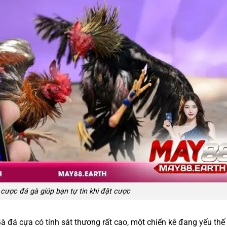
cược đá gà giúp bạn tự tin khi đặt cược
Gà đá cựa có tính sát thương rất cao, một chiến kê đang yếu thế