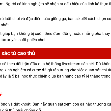
ểm. Người có kinh nghiệm sẽ nhận ra dấu hiệu của linh kê thực 
 rõ luật chơi và đặc điểm các giống gà, bạn sẽ biết cách chọn c
 nhất.
iết giúp bạn không bị cuốn theo đám đông hoặc những pha thay
h táo xuyên suốt phiên chơi.
xác từ cao thủ
n sẽ theo dõi trận đấu qua hệ thống livestream sắc nét. Dù khôn
g kinh nghiệm cá cược đá gà tập trung vào việc quan sát chi ti
ây là 5 bài học thực chiến giúp bạn nâng cao tỷ lệ thắng tron
kê
động và dứt khoát. Bạn hãy quan sát xem con gà nào thường x
n đối thủ phải chống đỡ.