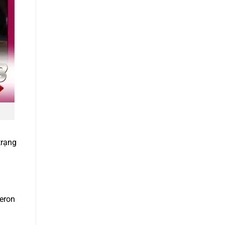
trạng
Meron