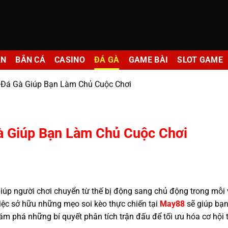
ẪN
BẮN CÁ
CASINO
ĐÁ GÀ
GAME BÀI
SLOT GAME
 Đá Gà Giúp Bạn Làm Chủ Cuộc Chơi
à Giúp Bạn Làm Chủ Cuộc Chơi
iúp người chơi chuyển từ thế bị động sang chủ động trong mỗi
iệc sở hữu những mẹo soi kèo thực chiến tại
May88
sẽ giúp bạ
ám phá những bí quyết phân tích trận đấu để tối ưu hóa cơ hội