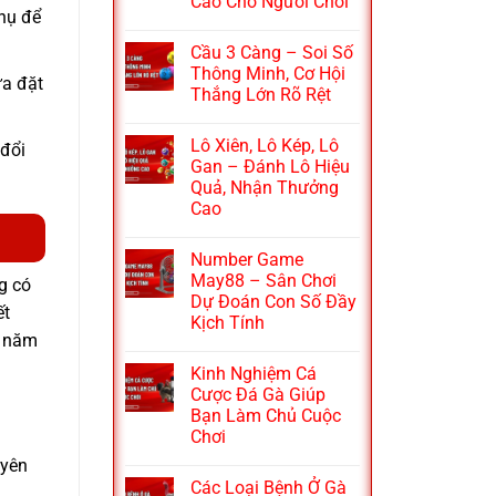
Cao Cho Người Chơi
thụ để
Cầu 3 Càng – Soi Số
Thông Minh, Cơ Hội
ửa đặt
Thắng Lớn Rõ Rệt
Lô Xiên, Lô Kép, Lô
 đổi
Gan – Đánh Lô Hiệu
Quả, Nhận Thưởng
Cao
Number Game
May88 – Sân Chơi
g có
Dự Đoán Con Số Đầy
ết
Kịch Tính
g năm
Kinh Nghiệm Cá
Cược Đá Gà Giúp
Bạn Làm Chủ Cuộc
Chơi
uyên
Các Loại Bệnh Ở Gà