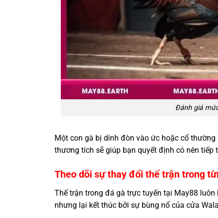
Đánh giá mức
Một con gà bị dính đòn vào ức hoặc cổ thường 
thương tích sẽ giúp bạn quyết định có nên tiếp
Theo dõi sự thay đổi thế trận trong t
Thế trận trong đá gà trực tuyến tại May88 luôn
nhưng lại kết thúc bởi sự bùng nổ của cửa Wala