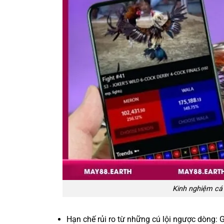
Kinh nghiệm cá 
Hạn chế rủi ro từ những cú lội ngược dòng: 