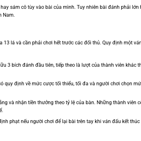
 hay sám cô tùy vào bài của mình. Tuy nhiên bài đánh phải lớn
ền Nam.
13 lá và cần phải chơi hết trước các đối thủ. Quy định một vá
ữu 3 bích đánh đầu tiên, tiếp theo là lượt của thành viên khác t
có quy định về mức cược tối thiểu, tối đa và người chơi chọn m
thắng và nhận tiền thưởng theo tỷ lệ của bàn. Những thành viên c
ể.
h phạt nếu người chơi để lại bài trên tay khi ván đấu kết thú