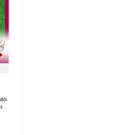
 đối
t.