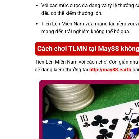
Với các mức cược đa dạng và tỷ lệ thưởng c
đều có thể kiếm thưởng lớn.
Tiến Lên Miền Nam vừa mang lại niềm vui vừ
mang đến trải nghiệm không thể bỏ qua.
Cách chơi TLMN tại May88 không p
Tiến Lên Miền Nam với cách chơi đơn giản nhưng
dễ dàng kiếm thưởng tại
http://may88.earth
bạn