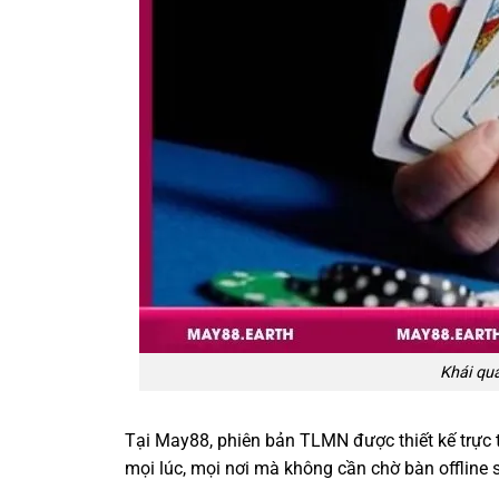
Khái qu
Tại May88, phiên bản TLMN được thiết kế trực tu
mọi lúc, mọi nơi mà không cần chờ bàn offline 