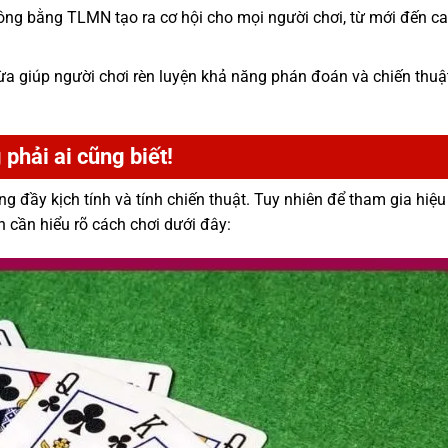
ông bằng TLMN tạo ra cơ hội cho mọi người chơi, từ mới đến ca
a giúp người chơi rèn luyện khả năng phán đoán và chiến thuật
hải ai cũng biết!
 đầy kịch tính và tính chiến thuật. Tuy nhiên để tham gia hiệu
 cần hiểu rõ cách chơi dưới đây: