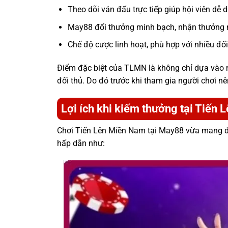
Theo dõi ván đấu trực tiếp giúp hội viên dễ d
May88 đổi thưởng minh bạch, nhận thưởng n
Chế độ cược linh hoạt, phù hợp với nhiều đối
Điểm đặc biệt của TLMN là không chỉ dựa vào ma
đối thủ. Do đó trước khi tham gia người chơi nê
Lợi ích khi kiếm thưởng tại Tiế
Chơi Tiến Lên Miền Nam tại May88 vừa mang đến 
hấp dẫn như: