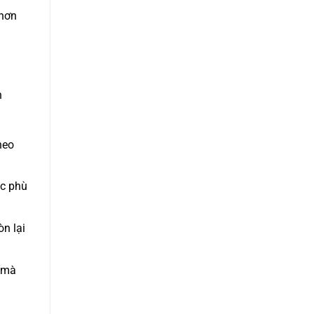
 hơn
n
heo
ức phù
òn lại
c mà