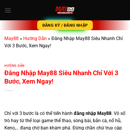
Chuyển
đến
nội
dung
ĐĂNG KÝ / ĐĂNG NHẬP
May88
»
Hướng Dẫn
»
Đăng Nhập May88 Siêu Nhanh Chỉ
Với 3 Bước, Xem Ngay!
HƯỚNG DẪN
Đăng Nhập May88 Siêu Nhanh Chỉ Với 3
Bước, Xem Ngay!
Chỉ với 3 bước là có thể tiến hành
đăng nhập May88
. Vô số
trò hay từ thể loại game thể thao, sòng bài, bắn cá, nổ hũ,
Keno,… đang chờ bạn khám phá. Đừng chần chừ truy cập