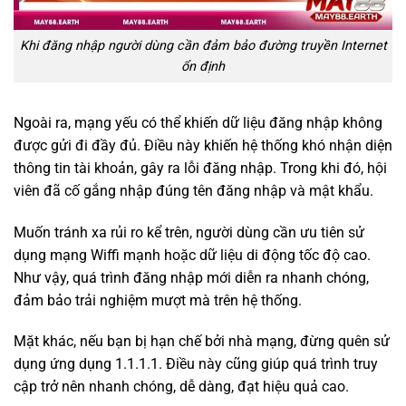
Khi đăng nhập người dùng cần đảm bảo đường truyền Internet
ổn định
Ngoài ra, mạng yếu có thể khiến dữ liệu đăng nhập không
được gửi đi đầy đủ. Điều này khiến hệ thống khó nhận diện
thông tin tài khoản, gây ra lỗi đăng nhập. Trong khi đó, hội
viên đã cố gắng nhập đúng tên đăng nhập và mật khẩu.
Muốn tránh xa rủi ro kể trên, người dùng cần ưu tiên sử
dụng mạng Wiffi mạnh hoặc dữ liệu di động tốc độ cao.
Như vậy, quá trình đăng nhập mới diễn ra nhanh chóng,
đảm bảo trải nghiệm mượt mà trên hệ thống.
Mặt khác, nếu bạn bị hạn chế bởi nhà mạng, đừng quên sử
dụng ứng dụng 1.1.1.1. Điều này cũng giúp quá trình truy
cập trở nên nhanh chóng, dễ dàng, đạt hiệu quả cao.