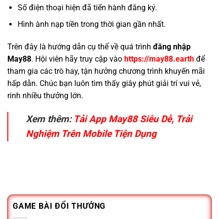
Số điện thoại hiện đã tiến hành đăng ký.
Hình ành nạp tiền trong thời gian gần nhất.
Trên đây là hướng dẫn cụ thể về quá trình
đăng nhập
May88
. Hội viên hãy truy cập vào
https://may88.earth
để
tham gia các trò hay, tận hưởng chương trình khuyến mãi
hấp dẫn. Chúc bạn luôn tìm thấy giây phút giải trí vui vẻ,
rinh nhiều thưởng lớn.
Xem thêm:
Tải App May88 Siêu Dễ, Trải
Nghiệm Trên Mobile Tiện Dụng
GAME BÀI ĐỔI THƯỞNG