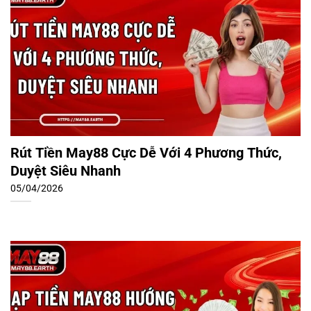
Rút Tiền May88 Cực Dễ Với 4 Phương Thức,
Duyệt Siêu Nhanh
05/04/2026