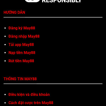
HƯỚNG DẪN
Đăng ký May88
Đăng nhập May88
Tải app May88
Nạp tiền May88
Rút tiền May88
THÔNG TIN MAY88
Điều kiện và điều khoản
Cách đặt cược trên May88