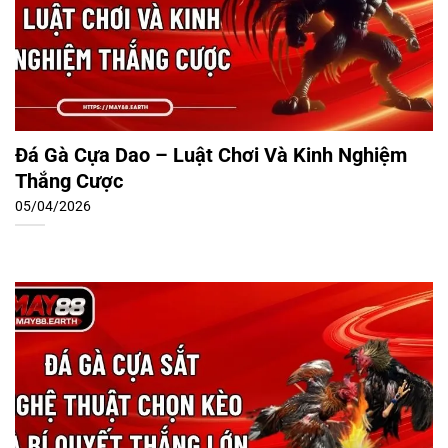
Đá Gà Cựa Dao – Luật Chơi Và Kinh Nghiệm
Thắng Cược
05/04/2026