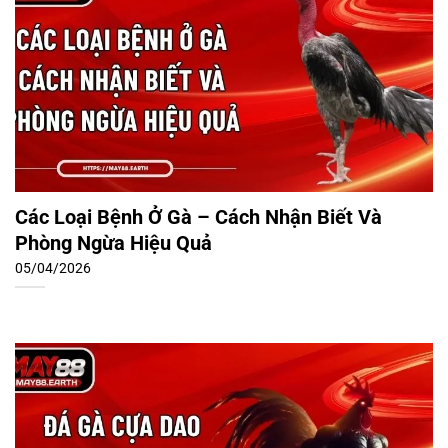
Các Loại Bệnh Ở Gà – Cách Nhận Biết Và
Phòng Ngừa Hiệu Quả
05/04/2026