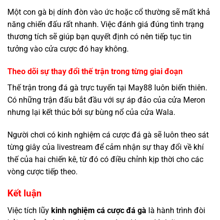
Một con gà bị dính đòn vào ức hoặc cổ thường sẽ mất khả
năng chiến đấu rất nhanh. Việc đánh giá đúng tình trạng
thương tích sẽ giúp bạn quyết định có nên tiếp tục tin
tưởng vào cửa cược đó hay không.
Theo dõi sự thay đổi thế trận trong từng giai đoạn
Thế trận trong đá gà trực tuyến tại May88 luôn biến thiên.
Có những trận đấu bắt đầu với sự áp đảo của cửa Meron
nhưng lại kết thúc bởi sự bùng nổ của cửa Wala.
Người chơi có kinh nghiệm cá cược đá gà sẽ luôn theo sát
từng giây của livestream để cảm nhận sự thay đổi về khí
thế của hai chiến kê, từ đó có điều chỉnh kịp thời cho các
vòng cược tiếp theo.
Kết luận
Việc tích lũy
kinh nghiệm cá cược đá gà
là hành trình đòi