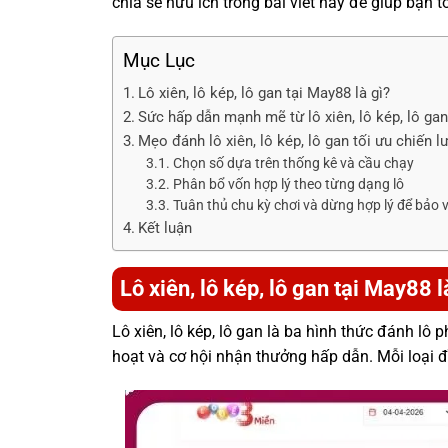
chia sẻ hữu ích trong bài viết này để giúp bạn 
Mục Lục
Lô xiên, lô kép, lô gan tại May88 là gì?
Sức hấp dẫn mạnh mẽ từ lô xiên, lô kép, lô ga
Mẹo đánh lô xiên, lô kép, lô gan tối ưu chiến 
Chọn số dựa trên thống kê và cầu chạy
Phân bổ vốn hợp lý theo từng dạng lô
Tuân thủ chu kỳ chơi và dừng hợp lý để bảo 
Kết luận
Lô xiên, lô kép, lô gan tại May88 l
Lô xiên, lô kép, lô gan là ba hình thức đánh lô
hoạt và cơ hội nhận thưởng hấp dẫn. Mỗi loại đ