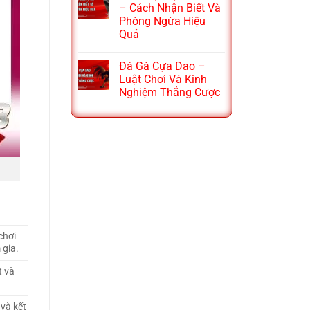
– Cách Nhận Biết Và
Phòng Ngừa Hiệu
Quả
Đá Gà Cựa Dao –
Luật Chơi Và Kinh
Nghiệm Thắng Cược
chơi
 gia.
t và
 và kết