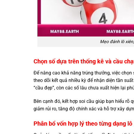
Mẹo đánh lô xiên,
Chọn số dựa trên thống kê và cầu chạ
Để nâng cao khả năng trúng thưởng, việc chọn
theo dõi kết quả nhiều kỳ để nhận diện tần suấ
“cầu đẹp”, còn các số lâu chưa xuất hiện lại ph
Bên cạnh đó, kết hợp soi cầu giúp bạn hiểu rõ 
giảm rủi ro, tăng độ chính xác và hỗ trợ xây dự
Phân bổ vốn hợp lý theo từng dạng lô