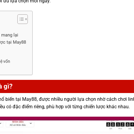
tối ưu lựa chọn mỗi ngày.
n mang lại
lược tại May88
vệ vốn
à gì?
 phổ biến tại May88, được nhiều người lựa chọn nhờ cách chơi lin
ều có đặc điểm riêng, phù hợp với từng chiến lược khác nhau.