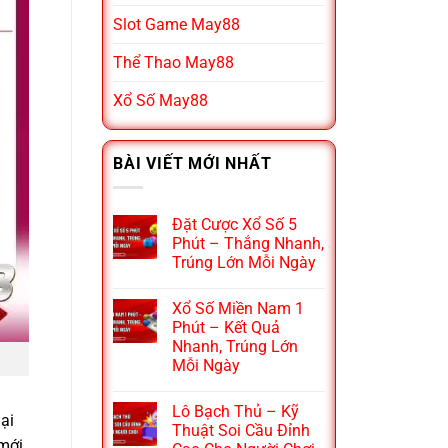
Slot Game May88
Thể Thao May88
Xổ Số May88
BÀI VIẾT MỚI NHẤT
Đặt Cược Xổ Số 5
Phút – Thắng Nhanh,
Trúng Lớn Mỗi Ngày
Xổ Số Miền Nam 1
Phút – Kết Quả
Nhanh, Trúng Lớn
Mỗi Ngày
Lô Bạch Thủ – Kỹ
ại
Thuật Soi Cầu Đỉnh
mới.