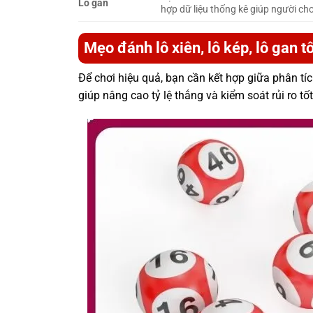
Lô gan
hợp dữ liệu thống kê giúp người chơ
Mẹo đánh lô xiên, lô kép, lô gan t
Để chơi hiệu quả, bạn cần kết hợp giữa phân tí
giúp nâng cao tỷ lệ thắng và kiểm soát rủi ro tố