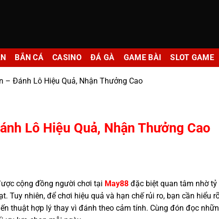
ẪN
BẮN CÁ
CASINO
ĐÁ GÀ
GAME BÀI
SLOT GAME
Gan – Đánh Lô Hiệu Quả, Nhận Thưởng Cao
 Đánh Lô Hiệu Quả, Nhận Thưởng Cao
được cộng đồng người chơi tại
May88
đặc biệt quan tâm nhờ tỷ 
. Tuy nhiên, để chơi hiệu quả và hạn chế rủi ro, bạn cần hiểu r
hiến thuật hợp lý thay vì đánh theo cảm tính. Cùng đón đọc nhữ