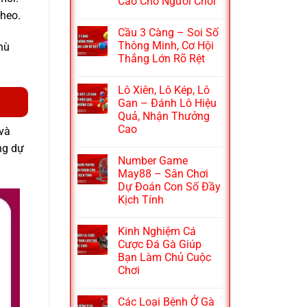
Cao Cho Người Chơi
theo.
Cầu 3 Càng – Soi Số
Thông Minh, Cơ Hội
hù
Thắng Lớn Rõ Rệt
Lô Xiên, Lô Kép, Lô
Gan – Đánh Lô Hiệu
Quả, Nhận Thưởng
Cao
 và
ng dự
Number Game
May88 – Sân Chơi
Dự Đoán Con Số Đầy
Kịch Tính
Kinh Nghiệm Cá
Cược Đá Gà Giúp
Bạn Làm Chủ Cuộc
Chơi
Các Loại Bệnh Ở Gà