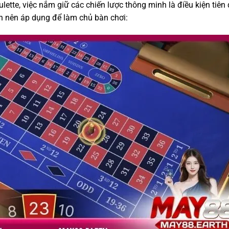
ulette, việc nắm giữ các chiến lược thông minh là điều kiện tiên 
ên nên áp dụng để làm chủ bàn chơi: