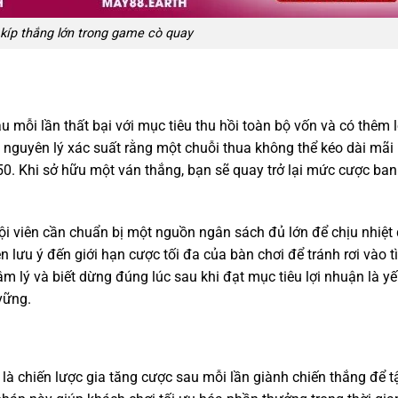
 kíp thắng lớn trong game cò quay
 mỗi lần thất bại với mục tiêu thu hồi toàn bộ vốn và có thêm l
 nguyên lý xác suất rằng một chuỗi thua không thể kéo dài mãi 
50. Khi sở hữu một ván thắng, bạn sẽ quay trở lại mức cược ba
ội viên cần chuẩn bị một nguồn ngân sách đủ lớn để chịu nhiệt
 lưu ý đến giới hạn cược tối đa của bàn chơi để tránh rơi vào t
m lý và biết dừng đúng lúc sau khi đạt mục tiêu lợi nhuận là yế
vững.
 là chiến lược gia tăng cược sau mỗi lần giành chiến thắng để t