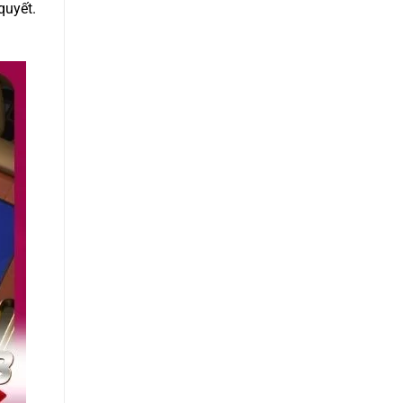
quyết.