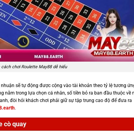
cách chơi Roulette May88 dễ hiểu
i nhuận sẽ tự động được cộng vào tài khoản theo tỷ lệ tương ứn
ng nằm trong lựa chọn cá nhân, số tiền bỏ ra ban đầu thuộc về 
nhanh, đòi hỏi khách chơi phải giữ sự tập trung cao độ để đưa ra
8.earth
.
e cò quay