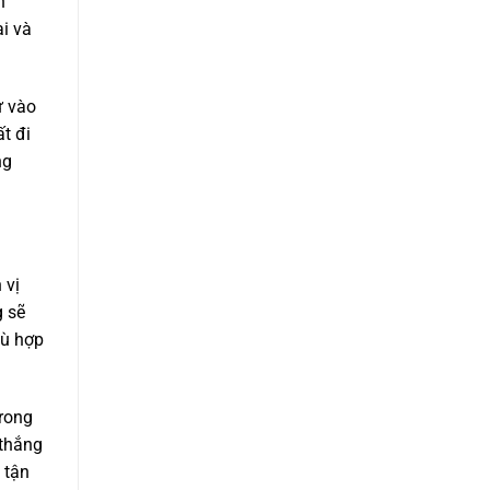
n
i và
ư vào
ất đi
ng
 vị
g sẽ
hù hợp
trong
 thắng
 tận