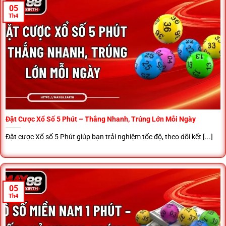
05
Th4
Đặt Cược Xổ Số 5 Phút – Thắng Nhanh, Trúng Lớn Mỗi Ngày
Đặt cược Xổ số 5 Phút giúp bạn trải nghiệm tốc độ, theo dõi kết [...]
05
Th4