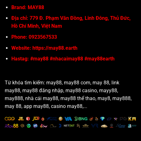
Brand: MAY88
Địa chỉ: 779 Đ. Phạm Văn Đồng, Linh Đông, Thủ Đức,
Hồ Chí Minh, Việt Nam
Phone: 0923567533
Website:
https://may88.earth
Hastag: #may88 #nhacaimay88 #may88earth
Từ khóa tìm kiếm: may88, may88 com, may 88, link
may88, may88 đăng nhập, may88 casino, mayy88,
may888, nhà cái may88, may88 thể thao, may8, may888,
may 88, app may88, casino may88,...