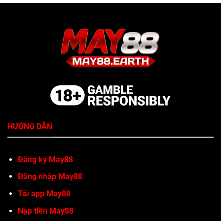
HƯỚNG DẪN
Đăng ký May88
Đăng nhập May88
Tải app May88
Nạp tiền May88