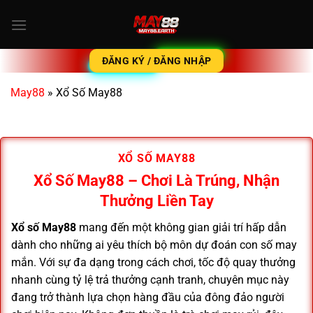
Chuyển
đến
nội
dung
ĐĂNG KÝ / ĐĂNG NHẬP
May88
»
Xổ Số May88
XỔ SỐ MAY88
Xổ Số May88 – Chơi Là Trúng, Nhận
Thưởng Liền Tay
Xổ số May88
mang đến một không gian giải trí hấp dẫn
dành cho những ai yêu thích bộ môn dự đoán con số may
mắn. Với sự đa dạng trong cách chơi, tốc độ quay thưởng
nhanh cùng tỷ lệ trả thưởng cạnh tranh, chuyên mục này
đang trở thành lựa chọn hàng đầu của đông đảo người