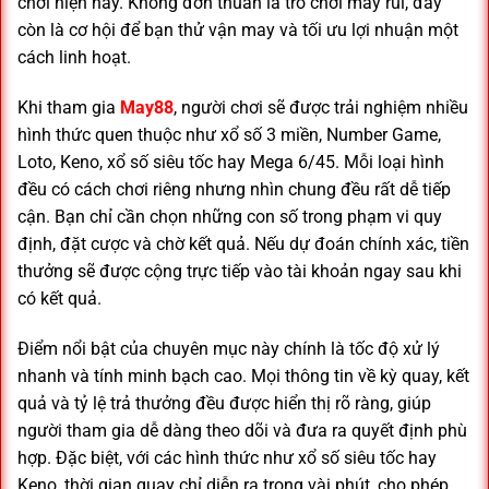
chơi hiện nay. Không đơn thuần là trò chơi may rủi, đây
còn là cơ hội để bạn thử vận may và tối ưu lợi nhuận một
cách linh hoạt.
Khi tham gia
May88
, người chơi sẽ được trải nghiệm nhiều
hình thức quen thuộc như xổ số 3 miền, Number Game,
Loto, Keno, xổ số siêu tốc hay Mega 6/45. Mỗi loại hình
đều có cách chơi riêng nhưng nhìn chung đều rất dễ tiếp
cận. Bạn chỉ cần chọn những con số trong phạm vi quy
định, đặt cược và chờ kết quả. Nếu dự đoán chính xác, tiền
thưởng sẽ được cộng trực tiếp vào tài khoản ngay sau khi
có kết quả.
Điểm nổi bật của chuyên mục này chính là tốc độ xử lý
nhanh và tính minh bạch cao. Mọi thông tin về kỳ quay, kết
quả và tỷ lệ trả thưởng đều được hiển thị rõ ràng, giúp
người tham gia dễ dàng theo dõi và đưa ra quyết định phù
hợp. Đặc biệt, với các hình thức như xổ số siêu tốc hay
Keno, thời gian quay chỉ diễn ra trong vài phút, cho phép