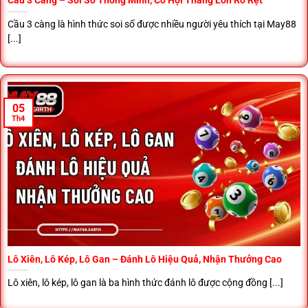
Cầu 3 Càng – Soi Số Thông Minh, Cơ Hội Thắng Lớn Rõ Rệt
Cầu 3 càng là hình thức soi số được nhiều người yêu thích tại May88
[...]
05
Th4
Lô Xiên, Lô Kép, Lô Gan – Đánh Lô Hiệu Quả, Nhận Thưởng Cao
Lô xiên, lô kép, lô gan là ba hình thức đánh lô được cộng đồng [...]