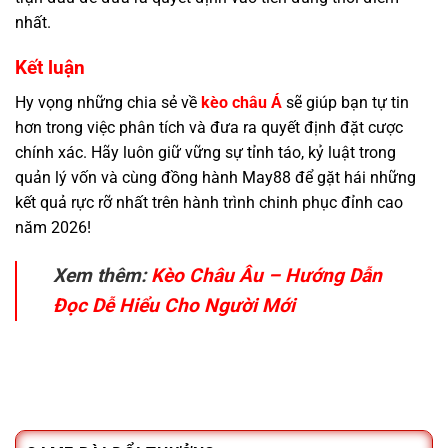
nhất.
Kết luận
Hy vọng những chia sẻ về
kèo châu Á
sẽ giúp bạn tự tin
hơn trong việc phân tích và đưa ra quyết định đặt cược
chính xác. Hãy luôn giữ vững sự tỉnh táo, kỷ luật trong
quản lý vốn và cùng đồng hành May88 để gặt hái những
kết quả rực rỡ nhất trên hành trình chinh phục đỉnh cao
năm 2026!
Xem thêm:
Kèo Châu Âu – Hướng Dẫn
Đọc Dễ Hiểu Cho Người Mới