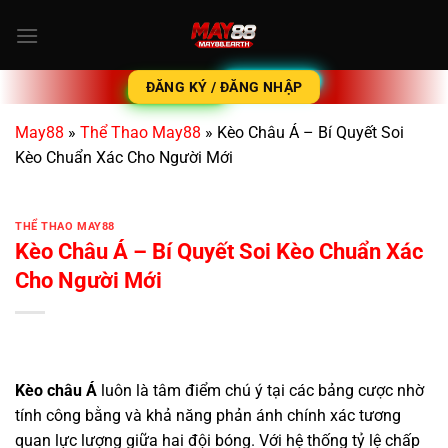
Chuyển
đến
nội
dung
ĐĂNG KÝ / ĐĂNG NHẬP
May88
»
Thể Thao May88
»
Kèo Châu Á – Bí Quyết Soi
Kèo Chuẩn Xác Cho Người Mới
THỂ THAO MAY88
Kèo Châu Á – Bí Quyết Soi Kèo Chuẩn Xác
Cho Người Mới
Kèo châu Á
luôn là tâm điểm chú ý tại các bảng cược nhờ
tính công bằng và khả năng phản ánh chính xác tương
quan lực lượng giữa hai đội bóng. Với hệ thống tỷ lệ chấp