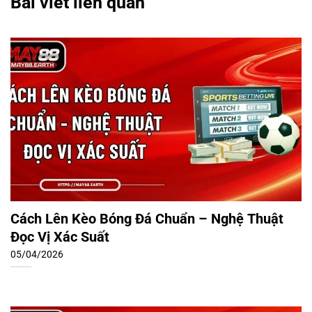
Bài viết liên quan
Cách Lên Kèo Bóng Đá Chuẩn – Nghệ Thuật
Đọc Vị Xác Suất
05/04/2026