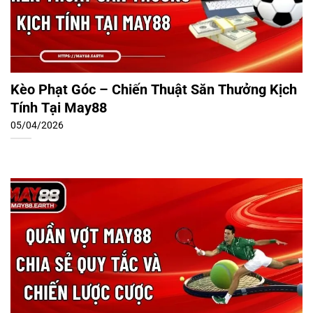
Kèo Phạt Góc – Chiến Thuật Săn Thưởng Kịch
Tính Tại May88
05/04/2026