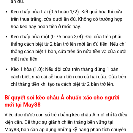
ăn đủ.
Kèo chấp nửa trái (0.5 hoặc 1/2): Kết quả hòa thì cửa
trên thua trắng, cửa dưới ăn đủ. Không có trường hợp
hòa kèo hay hoàn tiền ở mốc này.
Kèo chấp nửa một (0.75 hoặc 3/4): Đội cửa trên phải
thắng cách biệt từ 2 bàn trở lên mới ăn đủ tiền. Nếu chỉ
thắng cách biệt 1 bàn, cửa trên ăn nửa tiền và cửa dưới
mất nửa tiền.
Kèo 1 hòa (1.0): Nếu đội cửa trên thắng đúng 1 bàn
cách biệt, nhà cái sẽ hoàn tiền cho cả hai cửa. Cửa trên
chỉ thắng tiền khi tạo ra cách biệt từ 2 bàn trở lên.
Bí quyết soi kèo châu Á chuẩn xác cho người
mới tại May88
Việc đọc được con số trên bảng kèo châu Á mới chỉ là điều
kiện cần. Để thực sự giành chiến thắng bền vững tại
May88, bạn cần áp dụng những kỹ năng phân tích chuyên