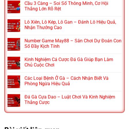
Cầu 3 Càng – Soi Số Thông Minh, Cơ Hội
Thắng Lớn Rõ Rệt
Lô Xiên, Lô Kép, Lô Gan – Đánh Lô Hiệu Quả,
Nhận Thưởng Cao
Number Game May88 – Sân Chơi Dự Đoán Con
Số Đầy Kịch Tính
Kinh Nghiệm Cá Cược Đá Gà Giúp Bạn Làm
Chủ Cuộc Chơi
Các Loại Bệnh Ở Gà – Cách Nhận Biết Và
Phòng Ngừa Hiệu Quả
Đá Gà Cựa Dao – Luật Chơi Và Kinh Nghiệm
Thắng Cược