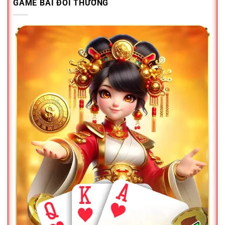
GAME BÀI ĐỔI THƯỞNG