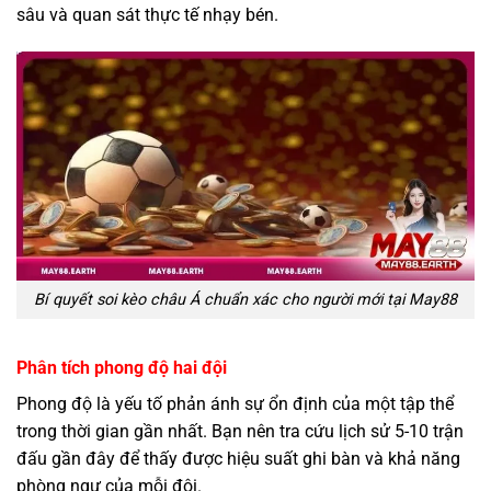
sâu và quan sát thực tế nhạy bén.
Bí quyết soi kèo châu Á chuẩn xác cho người mới tại May88
Phân tích phong độ hai đội
Phong độ là yếu tố phản ánh sự ổn định của một tập thể
trong thời gian gần nhất. Bạn nên tra cứu lịch sử 5-10 trận
đấu gần đây để thấy được hiệu suất ghi bàn và khả năng
phòng ngự của mỗi đội.