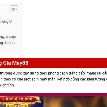
i May88
 Gia May88
ng Jackpot
g Gia May88
thưởng được xây dựng theo phong cách đẳng cấp, mang lại c
nh theo cơ chế lượt spin may mắn, kết hợp cũng các biểu tượng
ịch tính.