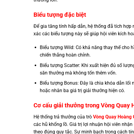
Biểu tượng đặc biệt
Để gia tăng tính hấp dẫn, hệ thống đã tích hợp 
xác các biểu tượng này sẽ giúp hội viên kích ho
Biểu tượng Wild: Có khả năng thay thế cho 
chiến thắng hoàn chỉnh.
Biểu tượng Scatter: Khi xuất hiện đủ số lượ
săn thưởng mà không tốn thêm vốn.
Biểu tượng Bonus: Đây là chìa khóa dẫn lối
hoặc nhân ba giá trị giải thưởng hiện có.
Cơ cấu giải thưởng trong Vòng Quay
Hệ thống trả thưởng của trò
Vòng Quay Hoàng 
các hũ khổng lồ. Giá trị lợi nhuận hội viên nhận
theo đúng quy tắc. Sự minh bạch trong cách tí