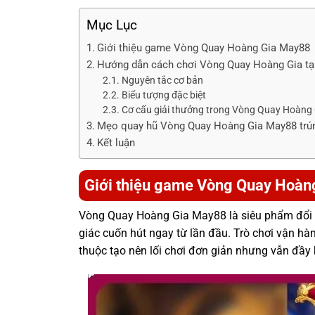
Mục Lục
Giới thiệu game Vòng Quay Hoàng Gia May88
Hướng dẫn cách chơi Vòng Quay Hoàng Gia tạ
Nguyên tắc cơ bản
Biểu tượng đặc biệt
Cơ cấu giải thưởng trong Vòng Quay Hoàng
Mẹo quay hũ Vòng Quay Hoàng Gia May88 trú
Kết luận
Giới thiệu game Vòng Quay Hoàn
Vòng Quay Hoàng Gia May88 là siêu phẩm đổi 
giác cuốn hút ngay từ lần đầu. Trò chơi vận hà
thuộc tạo nên lối chơi đơn giản nhưng vẫn đầy k