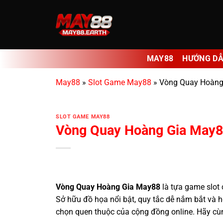
Chuyển
đến
nội
dung
MAY88
HƯỚNG D
May88
»
Slot Game May88
»
Vòng Quay Hoàng 
SLOT GAME MAY88
Vòng Quay Hoàng Gia May88
Vòng Quay Hoàng Gia May88
là tựa game slot 
Sở hữu đồ họa nổi bật, quy tắc dễ nắm bắt và h
chọn quen thuộc của cộng đồng online. Hãy c