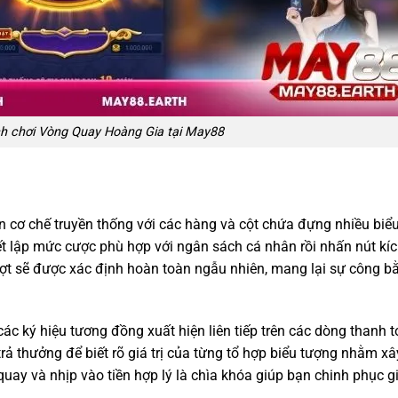
h chơi Vòng Quay Hoàng Gia tại May88
cơ chế truyền thống với các hàng và cột chứa đựng nhiều biể
iết lập mức cược phù hợp với ngân sách cá nhân rồi nhấn nút kí
ợt sẽ được xác định hoàn toàn ngẫu nhiên, mang lại sự công b
các ký hiệu tương đồng xuất hiện liên tiếp trên các dòng thanh 
ả thưởng để biết rõ giá trị của từng tổ hợp biểu tượng nhằm xâ
quay và nhịp vào tiền hợp lý là chìa khóa giúp bạn chinh phục gi