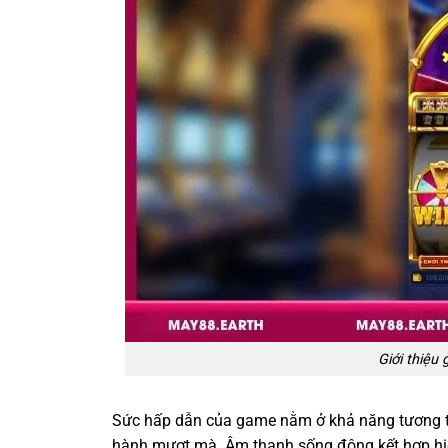
Giới thiệ
Sức hấp dẫn của game nằm ở khả năng tương thí
hành mượt mà. Âm thanh sống động kết hợp hiệ