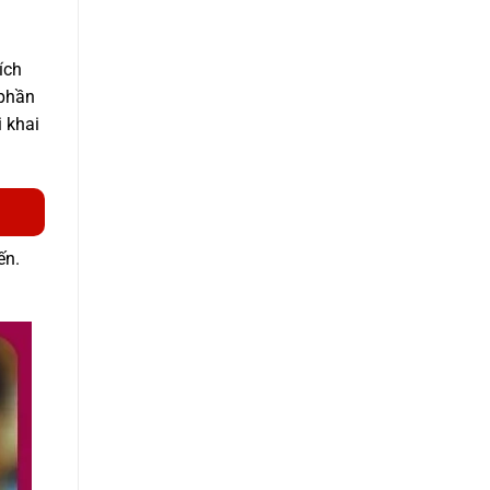
ích
 phần
i khai
ến.