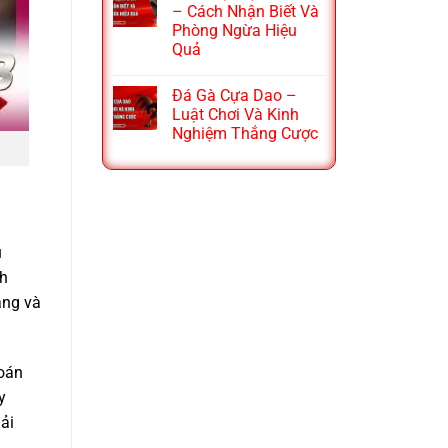
– Cách Nhận Biết Và
Phòng Ngừa Hiệu
Quả
Đá Gà Cựa Dao –
Luật Chơi Và Kinh
Nghiệm Thắng Cược
u
ch
ằng và
toán
y
ải