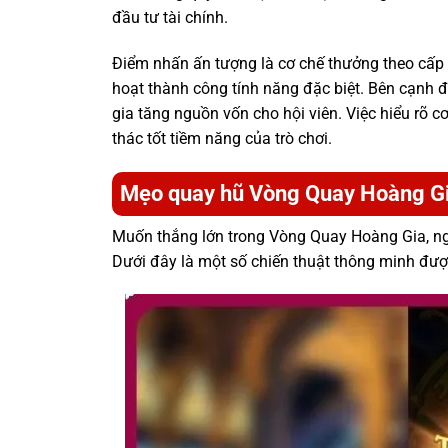
đầu tư tài chính.
Điểm nhấn ấn tượng là cơ chế thưởng theo cấp 
hoạt thành công tính năng đặc biệt. Bên cạnh 
gia tăng nguồn vốn cho hội viên. Việc hiểu rõ c
thác tốt tiềm năng của trò chơi.
Mẹo quay hũ Vòng Quay Hoàng Gi
Muốn thắng lớn trong Vòng Quay Hoàng Gia, ng
Dưới đây là một số chiến thuật thông minh đượ