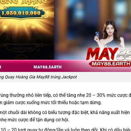
ng Quay Hoàng Gia May88 trúng Jackpot
rúng thưởng nhỏ liên tiếp, có thể tăng nhẹ 20 – 30% mức cược 
nên giảm cược xuống mức tối thiểu hoặc tạm dừng.
ột chuỗi dài không có biểu tượng đặc biệt, khả năng xuất hiện
nhẹ mức cược để tận dụng cơ hội.
10 – 20 lượt quay tự động/lần và luôn theo dõi. Khi có dấu hiệu