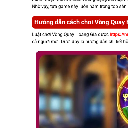
Nhờ vậy, tựa game này luôn nằm trong top sản 
Hướng dẫn cách chơi Vòng Quay 
Luật chơi Vòng Quay Hoàng Gia được
https://
cả người mới. Dưới đây là hướng dẫn chi tiết h