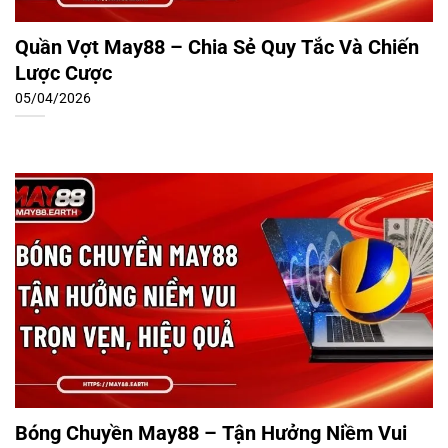
Quần Vợt May88 – Chia Sẻ Quy Tắc Và Chiến
Lược Cược
05/04/2026
Bóng Chuyền May88 – Tận Hưởng Niềm Vui