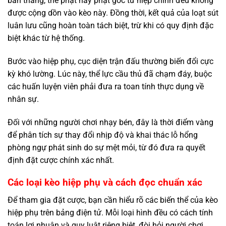
bàn thắng, thẻ phạt hay phạt góc từ hiệp chính đều không
được cộng dồn vào kèo này. Đồng thời, kết quả của loạt sút
luân lưu cũng hoàn toàn tách biệt, trừ khi có quy định đặc
biệt khác từ hệ thống.
Bước vào hiệp phụ, cục diện trận đấu thường biến đổi cực
kỳ khó lường. Lúc này, thể lực cầu thủ đã chạm đáy, buộc
các huấn luyện viên phải đưa ra toan tính thực dụng về
nhân sự.
Đối với những người chơi nhạy bén, đây là thời điểm vàng
để phân tích sự thay đổi nhịp độ và khai thác lỗ hổng
phòng ngự phát sinh do sự mệt mỏi, từ đó đưa ra quyết
định đặt cược chính xác nhất.
Các loại kèo hiệp phụ và cách đọc chuẩn xác
Để tham gia đặt cược, bạn cần hiểu rõ các biến thể của kèo
hiệp phụ trên bảng điện tử. Mỗi loại hình đều có cách tính
toán lợi nhuận và quy luật riêng biệt, đòi hỏi người chơi