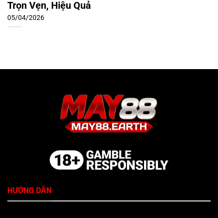
Trọn Vẹn, Hiệu Quả
05/04/2026
HƯỚNG DẪN