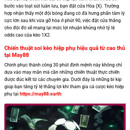
bước vào loạt sút luân lưu, bạn đặt cửa Hòa (X). Trường
hợp nhận thấy một đội bóng đang có đà hưng phấn tâm lý
cực lớn sau khi vừa gỡ hòa ở phút 90, việc đặt cửa thắng
cho đội đó sẽ mang lại mức lợi nhuận khủng nhờ tỷ lệ
odds cao của kèo 1X2.
Chiến thuật soi kèo hiệp phụ hiệu quả từ cao thủ
tại May88
Chinh phục thành công 30 phút định mệnh này không chỉ
dựa vào may mắn mà cần những chiến thuật thực chiến
được đúc kết từ các chuyên gia. Dưới đây là những bí kíp
giúp bạn tăng tỷ lệ thắng lợi khi tham gia cá cược kèo hiệp
phụ tại
https://may88.earth
: