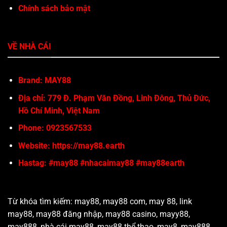
Chính sách bảo mật
VỀ NHÀ CÁI
Brand: MAY88
Địa chỉ: 779 Đ. Phạm Văn Đồng, Linh Đông, Thủ Đức,
Hồ Chí Minh, Việt Nam
Phone: 0923567533
Website:
https://may88.earth
Hastag: #may88 #nhacaimay88 #may88earth
Từ khóa tìm kiếm: may88, may88 com, may 88, link
may88, may88 đăng nhập, may88 casino, mayy88,
may888, nhà cái may88, may88 thể thao, may8, may888,