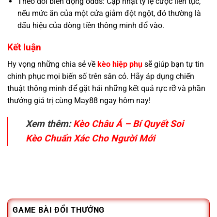
Theo dõi biến động odds: Cập nhật tỷ lệ cược liên tục,
nếu mức ăn của một cửa giảm đột ngột, đó thường là
dấu hiệu của dòng tiền thông minh đổ vào.
Kết luận
Hy vọng những chia sẻ về
kèo hiệp phụ
sẽ giúp bạn tự tin
chinh phục mọi biến số trên sân cỏ. Hãy áp dụng chiến
thuật thông minh để gặt hái những kết quả rực rỡ và phần
thưởng giá trị cùng May88 ngay hôm nay!
Xem thêm:
Kèo Châu Á – Bí Quyết Soi
Kèo Chuẩn Xác Cho Người Mới
GAME BÀI ĐỔI THƯỞNG